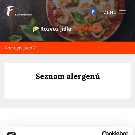
Toggl
naviga
Rozvoz jídla
77777 67 37
Kde nyní jsem?
Seznam alergenů