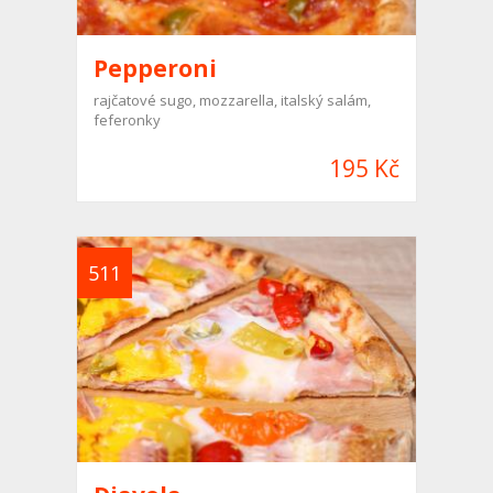
Pepperoni
rajčatové sugo, mozzarella, italský salám,
feferonky
195 Kč
511