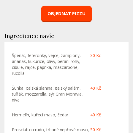
OBJEDNAT PIZZU
Ingredience navíc
Špenát, feferonky, vejce, žampiony,
30 Kč
ananas, kukuřice, olivy, beraní rohy,
cibule, rajče, paprika, mascarpone,
rucolla
Šunka, italská slanina, italský salám,
40 Kč
tuňák, mozzarella, sýr Gran Moravia,
niva
Hermelín, kuřecí maso, čedar
40 Kč
Prosciutto crudo, trhané vepřové maso,
50 Kč