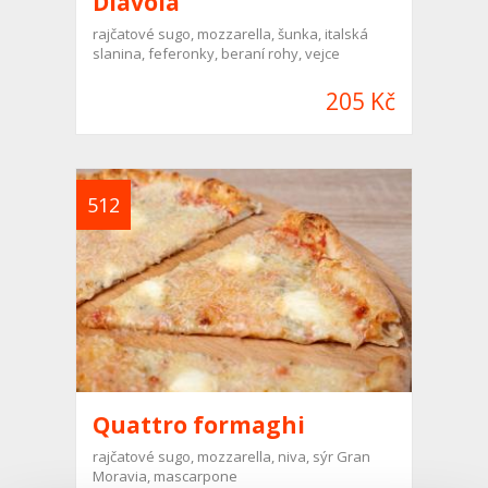
Diavola
rajčatové sugo, mozzarella, šunka, italská
slanina, feferonky, beraní rohy, vejce
205 Kč
512
Quattro formaghi
rajčatové sugo, mozzarella, niva, sýr Gran
Moravia, mascarpone