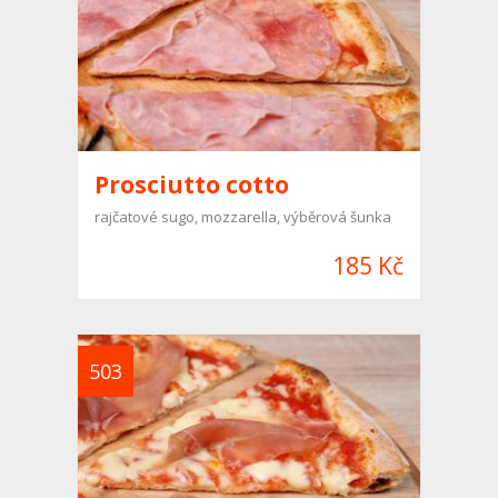
Prosciutto cotto
rajčatové sugo, mozzarella, výběrová šunka
185 Kč
503