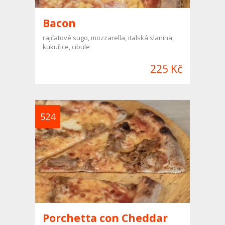
Bacon
rajčatové sugo, mozzarella, italská slanina,
kukuřice, cibule
225 Kč
524
Porchetta con Cheddar