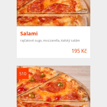
Salami
rajčatové sugo, mozzarella, italský salám
195 Kč
510