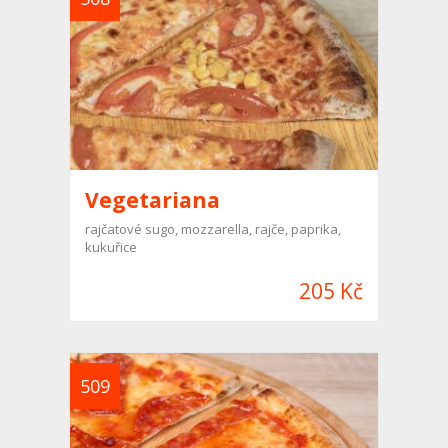
Vegetariana
rajčatové sugo, mozzarella, rajče, paprika,
kukuřice
205 Kč
509