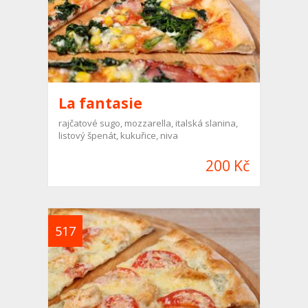
La fantasie
rajčatové sugo, mozzarella, italská slanina,
listový špenát, kukuřice, niva
200 Kč
517