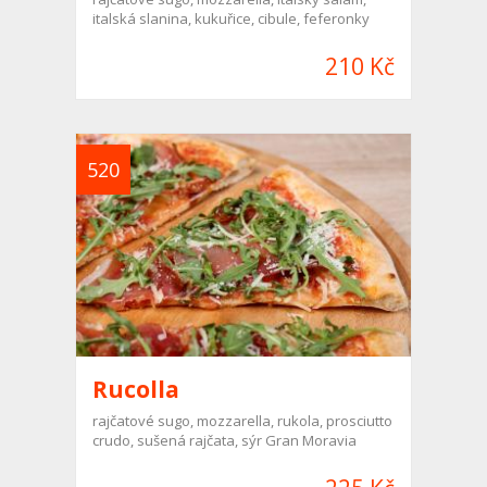
italská slanina, kukuřice, cibule, feferonky
210 Kč
520
Rucolla
rajčatové sugo, mozzarella, rukola, prosciutto
crudo, sušená rajčata, sýr Gran Moravia