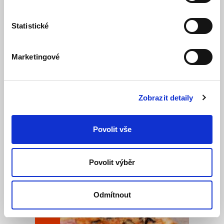
Statistické
514
Marketingové
Zobrazit detaily
Povolit vše
Tvarůžková pizza
rajčatové sugo, mozzarella, salám, tvarůžky,
cibule
Povolit výběr
195 Kč
Odmítnout