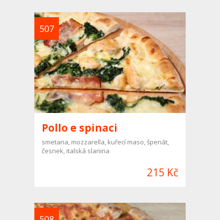
507
Pollo e spinaci
smetana, mozzarella, kuřecí maso, špenát,
česnek, italská slanina
215 Kč
508