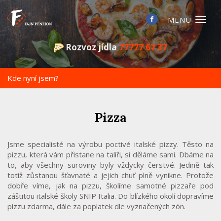
Toggl
naviga
Rozvoz jídla
77777 67 37
Kde nyní jsem?
Pizza
Jsme specialisté na výrobu poctivé italské pizzy. Těsto na
pizzu, která vám přistane na talíři, si děláme sami. Dbáme na
to, aby všechny suroviny byly vždycky čerstvé. Jedině tak
totiž zůstanou šťavnaté a jejich chuť plně vynikne. Protože
dobře víme, jak na pizzu, školíme samotné pizzaře pod
záštitou italské školy SNIP Italia. Do blízkého okolí dopravíme
pizzu zdarma, dále za poplatek dle vyznačených zón.