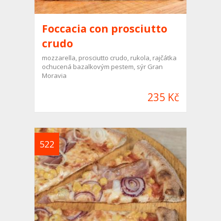
Foccacia con prosciutto
crudo
mozzarella, prosciutto crudo, rukola, rajčátka
ochucená bazalkovým pestem, sýr Gran
Moravia
235 Kč
522