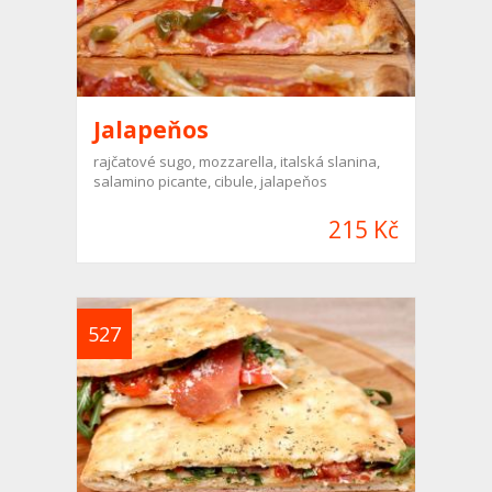
Jalapeňos
rajčatové sugo, mozzarella, italská slanina,
salamino picante, cibule, jalapeňos
215 Kč
527