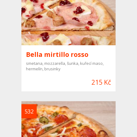
Bella mirtillo rosso
smetana, mozzarella, šunka, kuřecí maso,
hermelín, brusinky
215 Kč
532