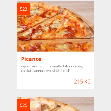
523
Picante
rajčatové sugo, mozzarella,italský salám,
italská slanina, niva, sladká chilli
215 Kč
525