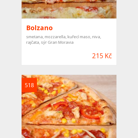
Bolzano
smetana, mozzarella, kuřecí maso, niva,
rajčata, sýr Gran Moravia
215 Kč
518