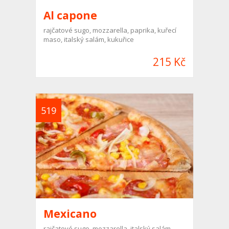
Al capone
rajčatové sugo, mozzarella, paprika, kuřecí
maso, italský salám, kukuřice
215 Kč
519
Mexicano
rajčatové sugo, mozzarella, italský salám,