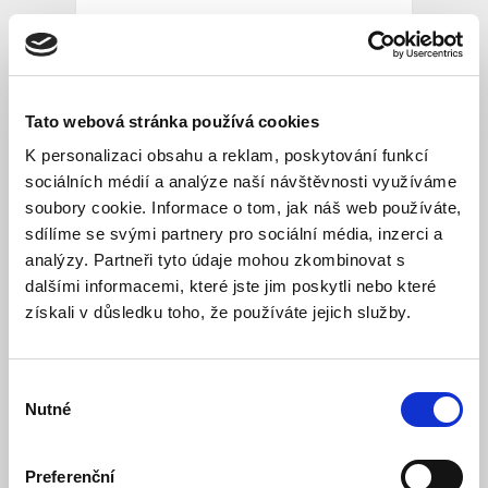
205 Kč
Tato webová stránka používá cookies
513
K personalizaci obsahu a reklam, poskytování funkcí
sociálních médií a analýze naší návštěvnosti využíváme
soubory cookie. Informace o tom, jak náš web používáte,
sdílíme se svými partnery pro sociální média, inzerci a
analýzy. Partneři tyto údaje mohou zkombinovat s
dalšími informacemi, které jste jim poskytli nebo které
získali v důsledku toho, že používáte jejich služby.
Quattro formaghi crema
Výběr
smetana, šunka, mozzarella, niva, sýr Gran
Nutné
Moravia, mascarpone
souhlasu
215 Kč
Preferenční