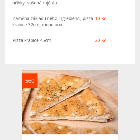
hříbky, sušená rajčata
Záměna základu nebo ingrediencí, pizza
10 Kč
krabice 32cm, menu box
Pizza krabice 45cm
20 Kč
560