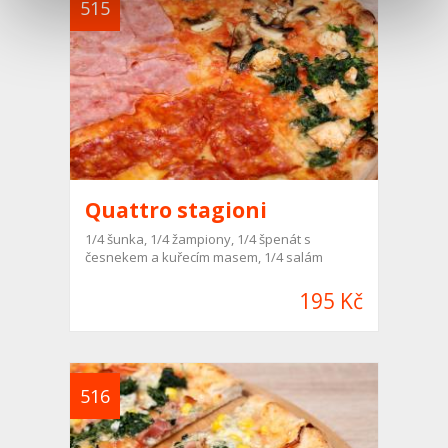
515
Quattro stagioni
1/4 šunka, 1/4 žampiony, 1/4 špenát s
česnekem a kuřecím masem, 1/4 salám
195 Kč
516