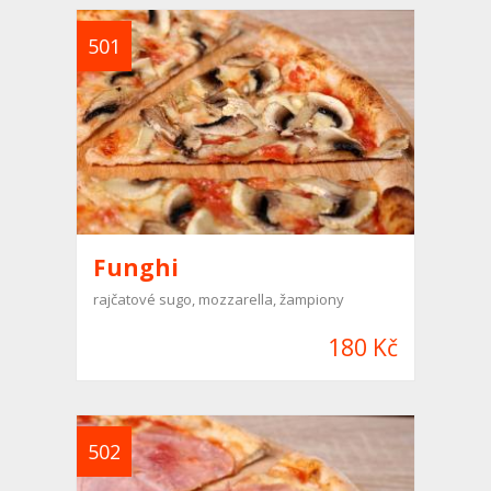
501
Funghi
rajčatové sugo, mozzarella, žampiony
180 Kč
502