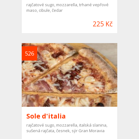
rajčatové sugo, mozzarella, trhané vepřové
maso, cibule, čedar
225 Kč
526
Sole d'italia
rajčatové sugo, mozzarella, italská slanina,
sušená rajčata, česnek, sýr Gran Moravia