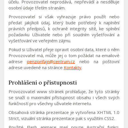
účelu. Provozovatel neprodává, nepřevádí a nesděluje
osobní údaje třetím stranám.
Provozovatel si však vyhrazuje právo použít nebo
předat jakýkoli údaj, který bude potřebný k naplnění
právních předpisů, k ochraně integrity sítě, ke splnění
požadavku Uživatele nebo při soudním vyšetřování a
vyšetřování ve veřejném zájmu.
Pokud si Uživatel přeje opravit osobní data, které o něm
Provozovatel má, může jej o tom požádat na emailové
adrese
penzionfajn@centrum.cz
nebo na poštovní
adrese uvedené na stránce
Kontakty
.
Prohlášení o přístupnosti
Provozovatel www stránek prohlašuje, že tyto stránky
se snaží o maximální přístupnost obsahu i všech svých
funkčností pro všechny uživatele internetu.
Obsahová stránka prezentace je vytvořena XHTML 1.0
Strict, vizuální stránka prezentace pak s využitím CSS2.
Použité Flash animace mají pouze ilustrační funkci,