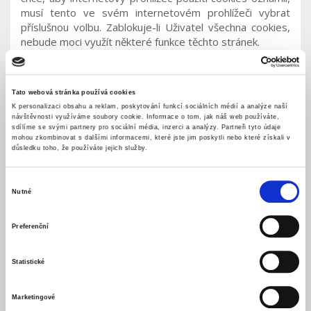
musí tento ve svém internetovém prohlížeči vybrat
příslušnou volbu. Zablokuje-li Uživatel všechna cookies,
nebude moci využít některé funkce těchto stránek.
Odkazy na jiné stránky
Tato webová stránka používá cookies
Na stránkách
http://www.penzion-fajn.com/
jsou
K personalizaci obsahu a reklam, poskytování funkcí sociálních médií a analýze naší
uvedeny odkazy na stránky, nad nimiž nemá
návštěvnosti využíváme soubory cookie. Informace o tom, jak náš web používáte,
Provozovatel kontrolu. Pokud Uživatel navštíví některou
sdílíme se svými partnery pro sociální média, inzerci a analýzy. Partneři tyto údaje
mohou zkombinovat s dalšími informacemi, které jste jim poskytli nebo které získali v
z těchto stránek, měl by se seznámit s jejich
důsledku toho, že používáte jejich služby.
zabezpečením ochrany osobních údajů. Provozovatel
nenese jakoukoliv odpovědnost za postupy a politiku
Výběr
jiných společností.
Nutné
souhlasu
Změny v politice ochrany osobních dat
Preferenční
Provozovatel si vyhrazuje právo jakkoliv a kdykoliv měnit
svoji politiku ochrany osobních dat, přičemž aktuální stav
Statistické
bude vždy umístněn na těchto stránkách.
Marketingové
Chování Uživatelů