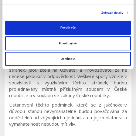
Při používání těchto stránek Uživatel nesmí zasahovat
do bezpečnosti těchto stránek, nemůže tyto stránky
Zobrazit detaily
využívat k přenášení škodlivých souborů a snažit se
proniknout do veřejně nepřístupných míst těchto
Povolit vše
stránek. Uživatel je rovněž povinen ctít autorská práva
Provozovatele k těmto stránkám.
Povolit výběr
Odpovědnost a právní příslušnost
Odmítnout
Případná rizika plynoucí Uživateli z používání těchto
stránek, jsou zcela na Uživateli a Provozovatel za ně
nenese jakoukoliv odpovědnost. Veškeré spory vzniklé v
souvislosti s využíváním těchto stránek, budou
projednávány místně příslušným soudem v České
republice a v souladu se zákony České republiky.
Ustanovení těchto podmínek, které se z jakéhokoliv
důvodu stanou nevymahatelné budou považována za
oddělitelná od zbývajících ujednání a na jejich platnost a
vymahatelnost nebudou mít vliv.