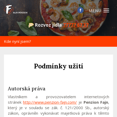
Toggl
naviga
Rozvoz jídla
77777 67 37
Kde nyní jsem?
Podmínky užití
Autorská práva
Vlastníkem a provozovatelem internetových
stránek
http://www.penzion-fajn.com/
je
Penzion Fajn
,
který je v souladu se zák. č. 121/2000 Sb., autorský
zákon, oprávněn vykonávat majetková práva k těmto