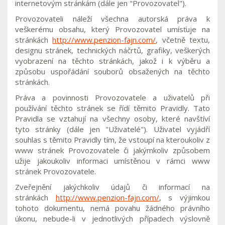
internetovým stránkám (dále jen "Provozovatel").
Provozovateli náleží všechna autorská práva k
veškerému obsahu, který Provozovatel umísťuje na
stránkách
http://www.penzion-fajn.com/
, včetně textu,
designu stránek, technických náčrtů, grafiky, veškerých
vyobrazení na těchto stránkách, jakož i k výběru a
způsobu uspořádání souborů obsažených na těchto
stránkách.
Práva a povinnosti Provozovatele a uživatelů při
používání těchto stránek se řídí těmito Pravidly. Tato
Pravidla se vztahují na všechny osoby, které navštíví
tyto stránky (dále jen "Uživatelé"). Uživatel vyjádří
souhlas s těmito Pravidly tím, že vstoupí na kteroukoliv z
www stránek Provozovatele či jakýmkoliv způsobem
užije jakoukoliv informaci umístěnou v rámci www
stránek Provozovatele.
Zveřejnění jakýchkoliv údajů či informací na
stránkách
http://www.penzion-fajn.com/
, s výjimkou
tohoto dokumentu, nemá povahu žádného právního
úkonu, nebude-li v jednotlivých případech výslovně